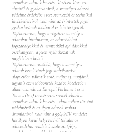
személyes adatok kezelése körében követett
elveiről és gyakorlatáról, a személyes adatok
védelme érdekében tett szervezési és technikai
intézkedéseiről, valamint az érintettek jogai
gyakorlásának módjáról és lehetőségeiről.
Tájékoztatom, hogy a rögzített személyes
adatokat bizalmasan, az adatvédelmi
jogszabályokkal és nemzetközi ajánlásokkal
összhangban, a jelen nyilatkozatnak
megfelelően kezeli.
Tájékoztatom továbbá, hogy a személyes
adatok kezelésének jogi szabályozása
alapvetően változik 2018. május 25. napjától,
ugyanis ezen időponttól kezdve kötelezően
alkalmazandó az Európai Parlament és a
Tanács (EU) természetes személyeknek a
személyes adatok kezelése tekintetében történő
védelméről és az ilyen adatok szabad
áramlásáról, valamint a 95/46/EK rendelet
hatályon kívül helyezéséről (általános
adatvédelmi rendelet) szóló 2016/679.