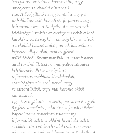
Szolgáltató weboldala kapcsolódik, vagy
amelyekre a weboldal hivatkozik.
15.6. A Szolgáltató nem garantálja, hogy a
weboldalhoz való hozzáférés folyamatos vagy
hibamentes lesz. A Szolgáltató nem tartozik
felelősséggel azokért az esetlegesen bekövetkező
károkért, veszteségekért, költségekért, amelyek
a weboldal használatából, annak használatra
képtelen állapotából, nem megfelelő
működéséből, üzemzavarából, az adatok bárki
által történő illetéktelen megváltoztatásából
keletkeznek, illetve amelyek az
információtovábbítási késedelemből,
számítógépes vírusból, vonal- vagy
rendszerhibából, vagy más hasonló okból
származnak.
15.7. A Szolgáltató – a vevői, partnerei és egyéb
ügyfelei személyére, adataira, a fennálló üzleti
kapcsolataira vonatkozó valamennyi
információt üzleti titokként kezeli. Az üzleti
titokként történő kezelés alól csak az érintett
adatszolgáltató adhat felmentést. A Szolgáltató