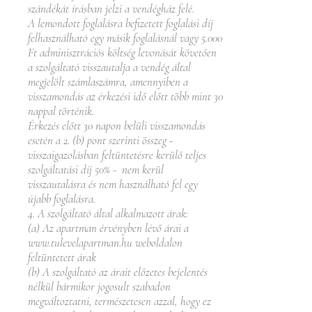
szándékát írásban jelzi a vendégház felé.
A lemondott foglalásra befizetett foglalási díj
felhasználható egy másik foglalásnál vagy 5.000
Ft adminisztrációs költség levonását követően
a szolgáltató visszautalja a vendég által
megjelölt számlaszámra, amennyiben a
visszamondás az érkezési idő előtt több mint 30
nappal történik.
Érkezés előtt 30 napon belüli visszamondás
esetén a 2. (b) pont szerinti összeg -
visszaigazolásban feltüntetésre kerülő teljes
szolgáltatási díj 50% - nem kerül
visszautalásra és nem használható fel egy
újabb foglalásra.
4. A szolgáltató által alkalmazott árak:
(a) Az apartman érvényben lévő árai a
www.tulevelapartman.hu
weboldalon
feltüntetett árak
(b) A szolgáltató az árait előzetes bejelentés
nélkül bármikor jogosult szabadon
megváltoztatni, természetesen azzal, hogy ez