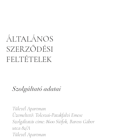
MENÜ
ÁLTALÁNOS
SZERZŐDÉSI
FELTÉTELEK
Szolgáltató adatai
Tűlevél Apartman
Üzemeltető: Tolcsvai-Patakfalvi Emese
Szolgáltatás címe: 8600 Siófok, Baross Gábor
utca 82/A
Tűlevél Apartman