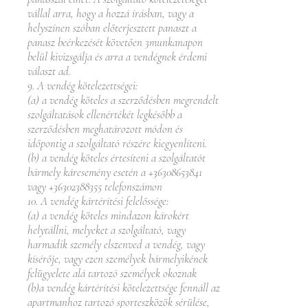
vállal arra, hogy a hozzá írásban, vagy a
helyszínen szóban előterjesztett panaszt a
panasz beérkezését követően 3munkanapon
belül kivizsgálja és arra a vendégnek érdemi
választ ad.
9. A vendég kötelezettségei:
(a) a vendég köteles a szerződésben megrendelt
szolgáltatások ellenértékét legkésőbb a
szerződésben meghatározott módon és
időpontig a szolgáltató részére kiegyenlíteni.
(b) a vendég köteles értesíteni a szolgáltatót
bármely káresemény esetén a
+36308653841
vagy
+36302388355
telefonszámon
10. A vendég kártérítési felelőssége:
(a) a vendég köteles mindazon károkért
helytállni, melyeket a szolgáltató, vagy
harmadik személy elszenved a vendég, vagy
kísérője, vagy ezen személyek bármelyikének
felügyelete alá tartozó személyek okoznak
(b)a vendég kártérítési kötelezettsége fennáll az
apartmanhoz tartozó sporteszközök sérülése,