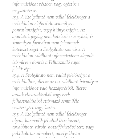
információkat részben vagy egészben
megszüntesse.
15.3. A Szolgáltató nem vállal felelősséget a
weboldalon előforduló semmilyen
pontatlanságért, vagy hiányosságért. Az
ajánlatok jogilag nem kötelező érvényűek, és
semmilyen formában nem jelentenek
kötelezettséget a Szolgáltató számára. A
weboldalon található információkon alapuló
bármilyen döntés a Felhasználó saját
felelőssége.
15.4. A Szolgáltató nem vállal felelősséget a
weboldalhoz, illetve az ott található bármilyen
információhoz való hozzáférésből, illetve
annak elmaradásából vagy ezek
felhasználásából származó semmiféle
veszteségért vagy kárért.
15.5. A Szolgáltató nem vállal felelősséget
olyan, harmadik fél által létrehozott,
továbbított, tárolt, hozzáférhetővé tett, vagy
publikált tartalmakért, amelyekhez a