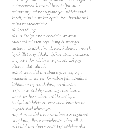
az interneten keresztül hozzá eljuttatott
valamennyi adatot ugyanolyan védelemmel
kezeli, mintha azokat egyéb úton bocsátották
volna rendelkezésére.
16. Szerzői jog
16.1. A Szolgáltató weboldala, az azon
található minden képi, hang és szöveges
tartalom és azok elrendezése, különösen nevek,
logók illetve grafikák, tájékoztatók, elemzések
és egyéb információs anyagok szerzői jogi
oltalom alatt állnak.
16.2. A weboldal tartalma egészének, vagy
részeinek bármilyen formában felhasználása
különösen reprodukálása, átruházása,
terjesztése, átdolgozása, vagy tárolása, a
személyes használaton túl kizárólag a
Szolgáltató kifejezett erre vonatkozó írásos
engedélyével lehetséges.
16.3. A weboldal teljes tartalma a Szolgáltató
tulajdona, illetve rendelkezése alatt áll. A
weboldal tartalma szerzői jogi védelem alatt