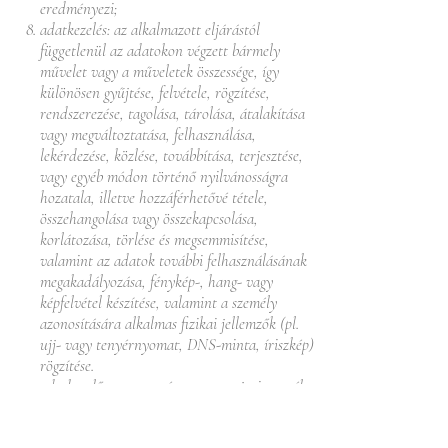
eredményezi;
adatkezelés: az alkalmazott eljárástól
függetlenül az adatokon végzett bármely
művelet vagy a műveletek összessége, így
különösen gyűjtése, felvétele, rögzítése,
rendszerezése, tagolása, tárolása, átalakítása
vagy megváltoztatása, felhasználása,
lekérdezése, közlése, továbbítása, terjesztése,
vagy egyéb módon történő nyilvánosságra
hozatala, illetve hozzáférhetővé tétele,
összehangolása vagy összekapcsolása,
korlátozása, törlése és megsemmisítése,
valamint az adatok további felhasználásának
megakadályozása, fénykép-, hang- vagy
képfelvétel készítése, valamint a személy
azonosítására alkalmas fizikai jellemzők (pl.
ujj- vagy tenyérnyomat, DNS-minta, íriszkép)
rögzítése.
adatkezelő: az a természetes vagy jogi személy,
illetve jogi személyiséggel nem rendelkező
szervezet, aki vagy amely önállóan vagy