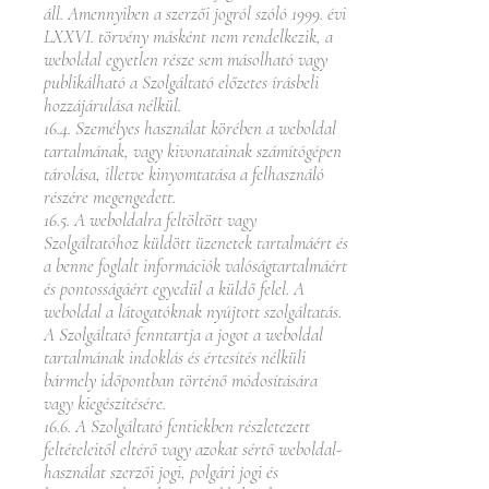
áll. Amennyiben a szerzői jogról szóló 1999. évi
LXXVI. törvény másként nem rendelkezik, a
weboldal egyetlen része sem másolható vagy
publikálható a Szolgáltató előzetes írásbeli
hozzájárulása nélkül.
16.4. Személyes használat körében a weboldal
tartalmának, vagy kivonatainak számítógépen
tárolása, illetve kinyomtatása a felhasználó
részére megengedett.
16.5. A weboldalra feltöltött vagy
Szolgáltatóhoz küldött üzenetek tartalmáért és
a benne foglalt információk valóságtartalmáért
és pontosságáért egyedül a küldő felel. A
weboldal a látogatóknak nyújtott szolgáltatás.
A Szolgáltató fenntartja a jogot a weboldal
tartalmának indoklás és értesítés nélküli
bármely időpontban történő módosítására
vagy kiegészítésére.
16.6. A Szolgáltató fentiekben részletezett
feltételeitől eltérő vagy azokat sértő weboldal-
használat szerzői jogi, polgári jogi és