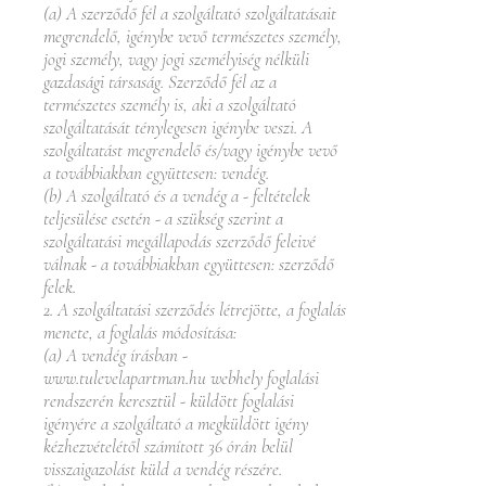
(a) A szerződő fél a szolgáltató szolgáltatásait
megrendelő, igénybe vevő természetes személy,
jogi személy, vagy jogi személyiség nélküli
gazdasági társaság. Szerződő fél az a
természetes személy is, aki a szolgáltató
szolgáltatását ténylegesen igénybe veszi. A
szolgáltatást megrendelő és/vagy igénybe vevő
a továbbiakban együttesen: vendég.
(b) A szolgáltató és a vendég a - feltételek
teljesülése esetén - a szükség szerint a
szolgáltatási megállapodás szerződő feleivé
válnak - a továbbiakban együttesen: szerződő
felek.
2. A szolgáltatási szerződés létrejötte, a foglalás
menete, a foglalás módosítása:
(a) A vendég írásban -
www.tulevelapartman.hu
webhely foglalási
rendszerén keresztül - küldött foglalási
igényére a szolgáltató a megküldött igény
kézhezvételétől számított 36 órán belül
visszaigazolást küld a vendég részére.