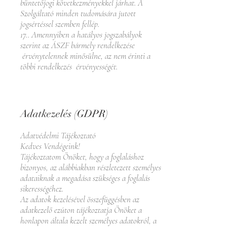
büntetőjogi következményekkel járhat. A
Szolgáltató minden tudomására jutott
jogsértéssel szemben fellép.
17.. Amennyiben a hatályos jogszabályok
szerint az ÁSZF bármely rendelkezése
érvénytelennek minősülne, az nem érinti a
többi rendelkezés érvényességét.
Adatkezelés (GDPR)
Adatvédelmi Tájékoztató
Kedves Vendégeink!
Tájékoztatom Önöket, hogy a foglaláshoz
bizonyos, az alábbiakban részletezett személyes
adataiknak a megadása szükséges a foglalás
sikerességéhez.
Az adatok kezelésével összefüggésben az
adatkezelő ezúton tájékoztatja Önöket a
honlapon általa kezelt személyes adatokról, a