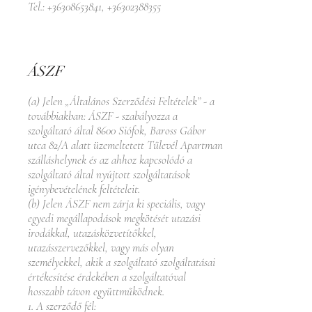
Tel.:
+36308653841
,
+36302388355
ÁSZF
(a) Jelen „Általános Szerződési Feltételek” - a
továbbiakban: ÁSZF - szabályozza a
szolgáltató által 8600 Siófok, Baross Gábor
utca 82/A alatt üzemeltetett Tűlevél Apartman
szálláshelynek és az ahhoz kapcsolódó a
szolgáltató által nyújtott szolgáltatások
igénybevételének feltételeit.
(b) Jelen ÁSZF nem zárja ki speciális, vagy
egyedi megállapodások megkötését utazási
irodákkal, utazásközvetítőkkel,
utazásszervezőkkel, vagy más olyan
személyekkel, akik a szolgáltató szolgáltatásai
értékesítése érdekében a szolgáltatóval
hosszabb távon együttműködnek.
1. A szerződő fél: