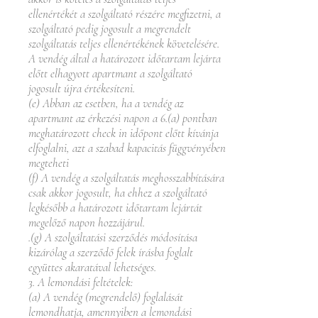
ellenértékét a szolgáltató részére megfizetni, a
szolgáltató pedig jogosult a megrendelt
szolgáltatás teljes ellenértékének követelésére.
A vendég által a határozott időtartam lejárta
előtt elhagyott apartmant a szolgáltató
jogosult újra értékesíteni.
(e) Abban az esetben, ha a vendég az
apartmant az érkezési napon a 6.(a) pontban
meghatározott check in időpont előtt kívánja
elfoglalni, azt a szabad kapacitás függvényében
megteheti
(f) A vendég a szolgáltatás meghosszabbítására
csak akkor jogosult, ha ehhez a szolgáltató
legkésőbb a határozott időtartam lejártát
megelőző napon hozzájárul.
.(g) A szolgáltatási szerződés módosítása
kizárólag a szerződő felek írásba foglalt
együttes akaratával lehetséges.
3. A lemondási feltételek:
(a) A vendég (megrendelő) foglalását
lemondhatja, amennyiben a lemondási