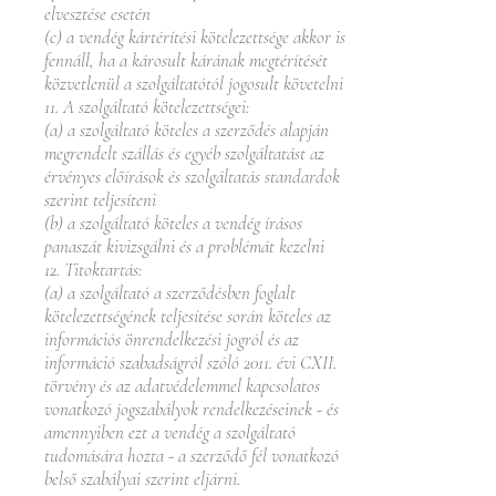
elvesztése esetén
(c) a vendég kártérítési kötelezettsége akkor is
fennáll, ha a károsult kárának megtérítését
közvetlenül a szolgáltatótól jogosult követelni
11. A szolgáltató kötelezettségei:
(a) a szolgáltató köteles a szerződés alapján
megrendelt szállás és egyéb szolgáltatást az
érvényes előírások és szolgáltatás standardok
szerint teljesíteni
(b) a szolgáltató köteles a vendég írásos
panaszát kivizsgálni és a problémát kezelni
12. Titoktartás:
(a) a szolgáltató a szerződésben foglalt
kötelezettségének teljesítése során köteles az
információs önrendelkezési jogról és az
információ szabadságról szóló 2011. évi CXII.
törvény és az adatvédelemmel kapcsolatos
vonatkozó jogszabályok rendelkezéseinek - és
amennyiben ezt a vendég a szolgáltató
tudomására hozta - a szerződő fél vonatkozó
belső szabályai szerint eljárni.