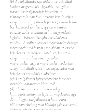
(b) A szolgáltatási szerződés a vendég által
leadott megrendelés - foglalás - szolgáltató
írásbeli visszaigazolását követően, a
visszaigazolásban feltüntetésre kerülő teljes
szolgáltatási díj 50%-os befizetés 72 órán belüli
beérkezésével jön létre, így ezen írásbeli
visszaigazolásra tekintettel, a megrendelés -
foglalás - írásban létrejött szerződésnek
minősül. A szóban leadott megrendelés és/vagy
megrendelés módosítás csak abban az esetben
keletkeztet szerződéses kötelmet, ha azt a
szolgáltató írásban visszaigazolta, a
megrendelés, vagy a megrendelés módosítás
szolgáltató általi szóbeli visszaigazolása nem
keletkeztet szerződéses kötelmet.
(c) A szolgáltatás igénybevételére létrejött
szerződés határozott időre szól.
(d) Abban az esetben, ha a vendég a
határozott időtartam lejártát megelőzően úgy
dönt, hogy a szolgáltatást a határozott
időtartam elteltéig nem kívánja igénybe venni,
akkor is köteles a szolgáltatás teljes