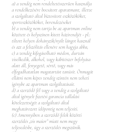
a) a vendég nem rendeltetésszerűen használja
a rendelkezésére bocsátott aparatmant, illetve
a szolgáltató által biztosított eszközököket,
sporteszközököket, berendezéseket
b) a vendég nem tartja be az apartman online
közétett és helyszínen kitett házirendjét - pl.:
tiltott helyen dohányzik/nyílt lángot használ
és azt a felszólítás ellenére sem hagyja abba,
c) a vendég kifogásolható módon, durván
viselkedik, alkohol, vagy kábítószer befolyása
alatt áll, fenyegető, sértő, vagy más
elfogadhatatlan magatartást tanúsít. Önmagát
ellátni nem képes vendég szintén nem veheti
igénybe az apartman szolgáltatásait.
d) a szerződő fél vagy a vendég a szolgáltató
által igényelt fizetési garancia vállalási
kötelezettségét a szolgáltató által
meghatározott időpontig nem teljesíti.
(c) Amennyiben a szerződő felek közötti
szerződés „vis maior” miatt nem megy
teljesedésbe, úgy a szerződés megszűnik.