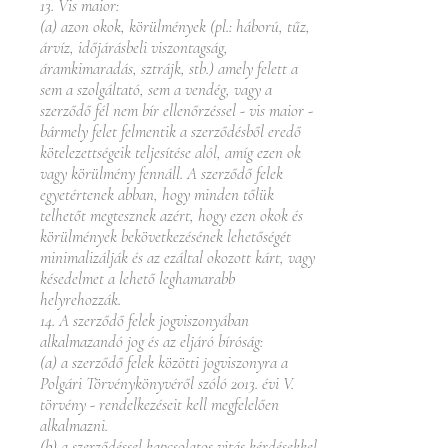
13. Vis maior:
(a) azon okok, körülmények (pl.: háború, tűz,
árvíz, időjárásbeli viszontagság,
áramkimaradás, sztrájk, stb.) amely felett a
sem a szolgáltató, sem a vendég, vagy a
szerződő fél nem bír ellenőrzéssel - vis maior -
bármely felet felmentik a szerződésből eredő
kötelezettségeik teljesítése alól, amíg ezen ok
vagy körülmény fennáll. A szerződő felek
egyetértenek abban, hogy minden tőlük
telhetőt megtesznek azért, hogy ezen okok és
körülmények bekövetkezésének lehetőségét
minimalizálják és az ezáltal okozott kárt, vagy
késedelmet a lehető leghamarabb
helyrehozzák.
14. A szerződő felek jogviszonyában
alkalmazandó jog és az eljáró bíróság:
(a) a szerződő felek közötti jogviszonyra a
Polgári Törvénykönyvéről szóló 2013. évi V.
törvény - rendelkezéseit kell megfelelően
alkalmazni.
(b) a szerződéssel kapcsolatos vitás kérdésekkel