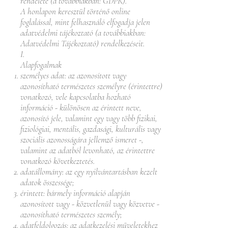
rendelete (a továbbiakban: GDPR).
A honlapon keresztül történő online
foglalással, mint felhasználó elfogadja jelen
adatvédelmi tájékoztató (a továbbiakban:
Adatvédelmi Tájékoztató) rendelkezéseit.
I.
Alapfogalmak
személyes adat: az azonosított vagy
azonosítható természetes személyre (érintettre)
vonatkozó, vele kapcsolatba hozható
információ - különösen az érintett neve,
azonosító jele, valamint egy vagy több fizikai,
fiziológiai, mentális, gazdasági, kulturális vagy
szociális azonosságára jellemző ismeret -,
valamint az adatból levonható, az érintettre
vonatkozó következtetés.
adatállomány: az egy nyilvántartásban kezelt
adatok összessége;
érintett: bármely információ alapján
azonosított vagy - közvetlenül vagy közvetve -
azonosítható természetes személy;
adatfeldolgozás: az adatkezelési műveletekhez