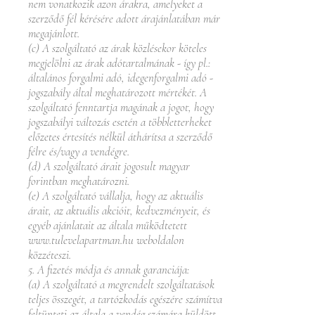
nem vonatkozik azon árakra, amelyeket a
szerződő fél kérésére adott árajánlatában már
megajánlott.
(c) A szolgáltató az árak közlésekor köteles
megjelölni az árak adótartalmának - így pl.:
általános forgalmi adó, idegenforgalmi adó -
jogszabály által meghatározott mértékét. A
szolgáltató fenntartja magának a jogot, hogy
jogszabályi változás esetén a többletterheket
előzetes értesítés nélkül áthárítsa a szerződő
félre és/vagy a vendégre.
(d) A szolgáltató árait jogosult magyar
forintban meghatározni.
(e) A szolgáltató vállalja, hogy az aktuális
árait, az aktuális akcióit, kedvezményeit, és
egyéb ajánlatait az általa működtetett
www.tulevelapartman.hu
weboldalon
közzéteszi.
5. A fizetés módja és annak garanciája:
(a) A szolgáltató a megrendelt szolgáltatások
teljes összegét, a tartózkodás egészére számítva
feltünteti az általa a vendég számára küldött