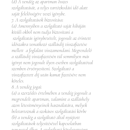
(d) A vendég az apartman összes
szolgáltatását, a teljes tartózkodási idő alatt
saját felelősségére veszi igénybe.
7. A szolgáltatások biztosítása:
(a) Amennyiben a szolgáltató saját hibáján
kívüli okból nem tudja biztosítani a
szolgáltatás igénybevételt, jogosult az érintett
időszakra vonatkozó szállásdíj visszafizetése
mellett a foglalást visszamondani. Megrendelő
a szállásdíj visszafizetésén túl semmilyen más
igényt nem jogosult ilyen esetben szolgáltatóval
szemben érvényesíteni. Szolgáltató a
visszafizetett díj után kamat fizetésére nem
köteles.
8. A vendég jogai:
(a) a szerződés értelmében a vendég jogosult a
megrendelt apartman, valamint a szálláshely
azon létesítményeinek használatára, melyek
beletartoznak a szokásos szolgáltatási körbe
(b) a vendég a szolgáltató által nyújtott
szolgáltatások teljesítésével kapcsolatban
panasszal élhet. A szolgáltató kötelezettséget