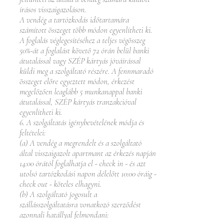
írásos visszaigazoláson.
A vendég a tartózkodás időtartamára
számított összeget több módon egyenlítheti ki.
A foglalás véglegesítéséhez a teljes végösszeg
50%-át a foglalást követő 72 órán belül banki
átutalással vagy SZÉP kártyás jóváírással
küldi meg a szolgáltató részére. A fennmaradó
összeget előre egyeztett módon, érkezést
megelőzően leaglább 5 munkanappal banki
átutalással, SZÉP kártyás tranzakcióval
egyenlítheti ki.
6. A szolgáltatás igénybevételének módja és
feltételei:
(a) A vendég a megrendelt és a szolgáltató
által visszaigazolt apartmant az érkezés napján
14:00 órától foglalhatja el - check in - és azt
utolsó tartózkodási napon délelőtt 10:00 óráig -
check out - köteles elhagyni.
(b) A szolgáltató jogosult a
szállásszolgáltatásra vonatkozó szerződést
azonnali hatállyal felmondani: