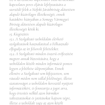
kapcsolatos peres eljárás lefolytatására a
szerződő felek a Siófoki Járásbíróság alávetésen
alapuló kizárólagos illetékességét, ennek
hatásköre hiányában a Somogy Vármegyei
Bíróság alávetésen alapuló kizárólagos
illetékességét kötik ki.
15. Kiegészítés:
15.1. A Szolgáltató weboldalán elérhető
szolgáltatások használatával a Felhasználó
elfogadja az itt felsorolt feltételeket.
15.2. A Szolgáltató minden ésszerű erőfeszítést
megtett annak biztosítására, hogy a
weboldalon közölt minden információ pontos
legyen a feltöltése időpontjában. Ennek
ellenére a Szolgáltató sem kifejezetten, sem
ráutaló módon nem vállal felelősséget, illetve
szavatosságot a weboldalon keresztül nyújtott
információkért, és fenntartja a jogot arra,
hogy értesítés nélkül azon bármikor
változtatásokat és javításokat hajtson végre,
illetve a weboldalt vagy az azon közölt