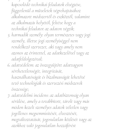
kapcsolódó technikai feladatok elvégzése,
függetlenül a műveletek végrehajtásához
alkalmazott módszertől és eszköztől, valamint
az alkalmazás helyétől, feltéve hogy a
technikai feladatot az adaton végzik;
harmadik személy: olyan természetes vagy jogi
személy, illetve jogi személyiséggel nem
rendelkező szervezet, aki vagy amely nem
azonos az érintettel, az adatkezelővel vagy az
adatfeldolgozóval;
adatvédelem: az összegyűjtött adatvagyon
sérthetetlenségét, integritását,
használhatóságát és bizalmasságát lehetővé
tevő technológiák és szervezési módszerek
összessége;
adatvédelmi incidens: az adatbiztonság olyan
sérülése, amely a továbbított, tárolt vagy más
módon kezelt személyes adatok véletlen vagy
jogellenes megsemmisítését, elvesztését,
megváltoztatását, jogosulatlan közlését vagy az
azokhoz való jogosulatlan hozzáférést